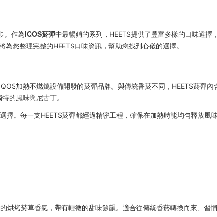
IQOS菸彈
步。作為
中最暢銷的系列，HEETS提供了豐富多樣的口味選擇
為您整理完整的HEETS口味資訊，幫助您找到心儀的選擇。
ional）專為IQOS加熱不燃燒設備開發的菸彈品牌。與傳統香菸不同，HEETS菸彈內
獨特的風味與尼古丁。
代選擇。每一支HEETS菸彈都經過精密工程，確保在加熱時能均勻釋放風
著濃郁的烘烤菸草香氣，帶有輕微的甜味餘韻。適合從傳統香菸轉換而來、習