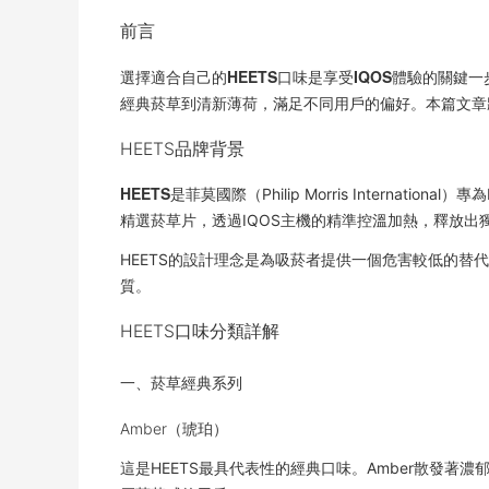
前言
HEETS
IQOS
選擇適合自己的
口味是享受
體驗的關鍵一
經典菸草到清新薄荷，滿足不同用戶的偏好。本篇文章將
HEETS品牌背景
HEETS
是菲莫國際（Philip Morris Internat
精選菸草片，透過IQOS主機的精準控溫加熱，釋放出
HEETS的設計理念是為吸菸者提供一個危害較低的替
質。
HEETS口味分類詳解
一、菸草經典系列
Amber（琥珀）
這是HEETS最具代表性的經典口味。Amber散發