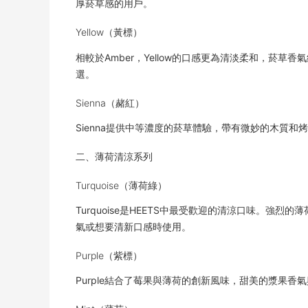
厚菸草感的用戶。
Yellow（黃標）
相較於Amber，Yellow的口感更為清淡柔和，菸草
選。
Sienna（赭紅）
Sienna提供中等濃度的菸草體驗，帶有微妙的木質
二、薄荷清涼系列
Turquoise（薄荷綠）
Turquoise是HEETS中最受歡迎的清涼口味。
氣或想要清新口感時使用。
Purple（紫標）
Purple結合了莓果與薄荷的創新風味，甜美的漿果