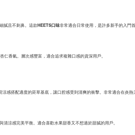
HEETS口味
香氣細膩且不刺鼻。這款
非常適合日常使用，是許多新手的入門
和烤杏仁香氣。層次感豐富，適合追求複雜口感的資深用戶。
強烈的薄荷涼感搭配適度的菸草基底，讓口腔感受到清爽的衝擊。非常適合在炎熱
香氣與清涼感完美平衡。適合喜歡水果甜香又不想過於甜膩的用戶。