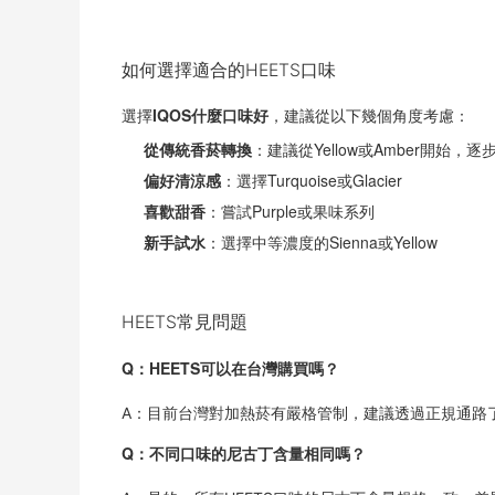
如何選擇適合的HEETS口味
IQOS什麼口味好
選擇
，建議從以下幾個角度考慮：
從傳統香菸轉換
：建議從Yellow或Amber開始，
偏好清涼感
：選擇Turquoise或Glacier
喜歡甜香
：嘗試Purple或果味系列
新手試水
：選擇中等濃度的Sienna或Yellow
HEETS常見問題
Q：HEETS可以在台灣購買嗎？
A：目前台灣對加熱菸有嚴格管制，建議透過正規通路
Q：不同口味的尼古丁含量相同嗎？