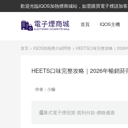
歡迎光臨IQOS加熱煙商城站，如需購買電子煙請加客服L
首頁
IQOS主機
首页
>
IQOS加熱煙介紹問答
> HEETS口味完整攻略｜20
HEETS口味完整攻略｜2026年暢銷
作者：小编
拋棄式電子煙現貨-貨到付款-價格優惠