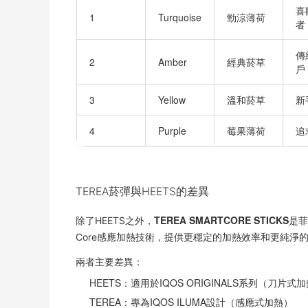
喜
1
Turquoise
勁涼薄荷
者
傳
2
Amber
經典菸草
戶
3
Yellow
溫和菸草
新
4
Purple
莓果薄荷
追
TEREA菸彈與HEETS的差異
TEREA SMARTCORE STICKS
除了HEETS之外，
是菲
Core感應加熱技術，提供更穩定的加熱效率和更純淨
兩者主要差異：
HEETS：適用於IQOS ORIGINALS系列（刀片式
TEREA：專為IQOS ILUMA設計（感應式加熱）