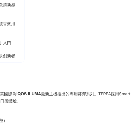
歡清新感
統香菸用
手入門
求創新者
IQOS ILUMA
莫國際為
最新主機推出的專用菸彈系列。TEREA採用Smart
的口感體驗。
加熱）