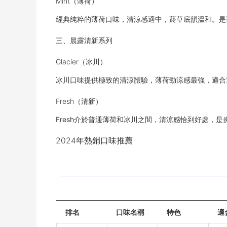
Mint（薄荷）
經典純粹的薄荷口味，清涼感適中，菸草底韻溫和。是
三、晨露清新系列
Glacier（冰川）
冰川口味提供極致的清涼體驗，薄荷勁涼感最強，適合
Fresh（清新）
Fresh介於普通薄荷和冰川之間，清涼感恰到好處，是
2024年熱銷口味推薦
表格
排名
口味名稱
特色
適