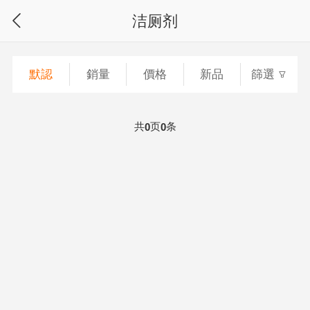
洁厕剂
默認
銷量
價格
新品
篩選
共
页
条
0
0