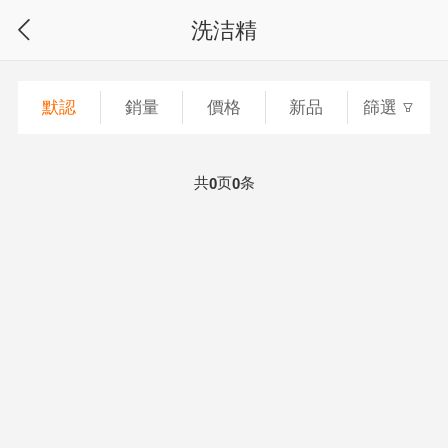
洗洁精
默認
銷量
價格
新品
篩選
共
页
条
0
0