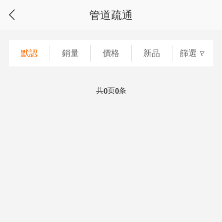
管道疏通
默認
銷量
價格
新品
篩選
共
页
条
0
0