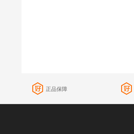
好
正品保障