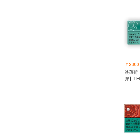
￥2300
淡薄荷【
彈】TE