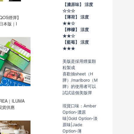
【濃原味】 涼度
☆☆☆
【薄荷】 涼度
QOS煙彈】
★★☆
A日本版｜I
【檸檬】 涼度
★★☆
【藍莓】 涼度
★★★
美版是採用煙葉顆
粒製成
喜歡抽sheet（H
牌）/marlboro（M
牌）的使用者可以
試試這個美版彈
REA｜ILUMA
現貨口味：Amber
現貨供應
Option-濃原
味|Gold Option-淡
原味|Jade
Option-薄