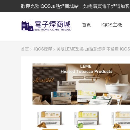
歡迎光臨IQOS加熱煙商城站，如需購買電子煙請加客服L
首頁
IQOS主機
首页
>
IQOS煙彈
> 美版LEME樂美 加熱菸煙彈 不通用 IQO