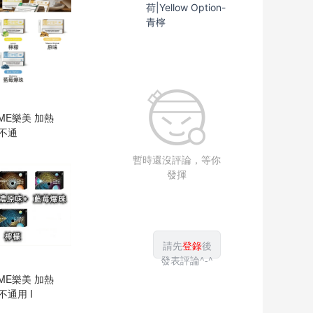
荷|Yellow Option-
青檸
ME樂美 加熱
 不通
暫時還沒評論，等你
發揮
請先
登錄
後
發表評論^-^
ME樂美 加熱
不通用 I