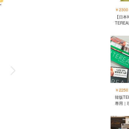
￥2300
【日本I
TERE
￥2250
韓版TE
專用｜