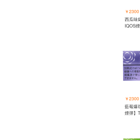
￥2300
西瓜味
IQOS
￥2300
藍莓爆珠
煙彈】T