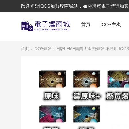
歡迎光臨IQOS加熱煙商城站，如需購買電子煙請加客服L
首頁
IQOS主機
首页
>
IQOS煙彈
> 日版LEME樂美 加熱菸煙彈 不通用 IQO