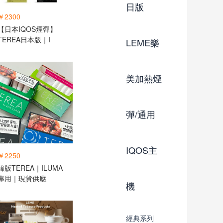
日版
￥2300
【日本IQOS煙彈】
TEREA日本版｜I
LEME樂
美加熱煙
彈/通用
IQOS主
￥2250
韓版TEREA｜ILUMA
專用｜現貨供應
機
經典系列