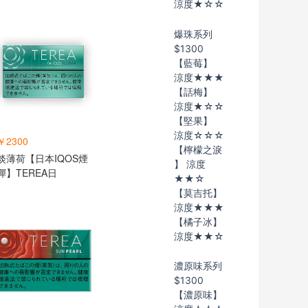
涼度★☆☆
爆珠系列
$1300
【藍莓】
涼度★★★
【話梅】
涼度★☆☆
【堅果】
涼度☆☆☆
￥2300
【檸檬之淚
淡薄荷【日本IQOS煙
】 涼度
彈】TEREA日
★★☆
【莫吉托】
涼度★★★
【橘子冰】
涼度★★☆
濃原味系列
$1300
【濃原味】