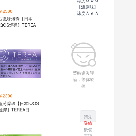
涼度☆☆☆
【濃原味】
￥2300
涼度☆☆☆
西瓜味爆珠【日本
IQOS煙彈】TEREA
暫時還沒評
論，等你發
揮
￥2300
藍莓爆珠【日本IQOS
煙彈】TEREA日
請先
登錄
後發
表評