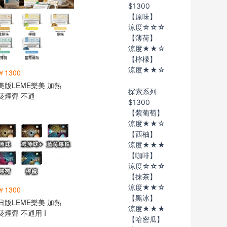
$1300
【原味】
涼度☆☆☆
【薄荷】
涼度★★☆
【檸檬】
涼度★★☆
￥1300
美版LEME樂美 加熱
探索系列
菸煙彈 不通
$1300
【紫葡萄】
涼度★★☆
【西柚】
涼度★★★
【咖啡】
涼度☆☆☆
【抹茶】
涼度★★☆
￥1300
【黑冰】
日版LEME樂美 加熱
涼度★★★
菸煙彈 不通用 I
【哈密瓜】