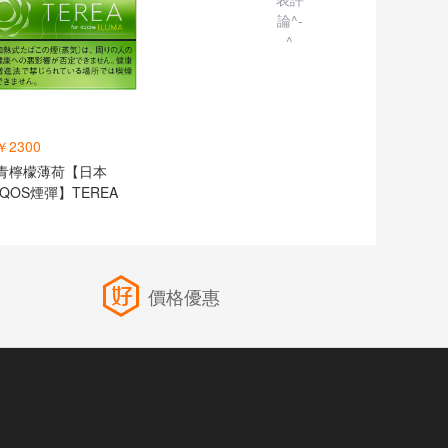
論^-
^
￥2300
青檸檬薄荷【日本
IQOS煙彈】TEREA
價格優惠