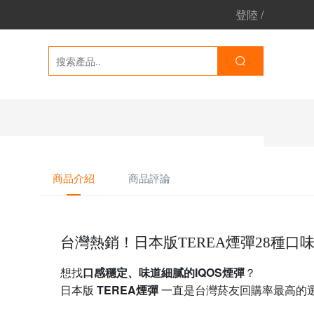
登陸
/
商品介紹
商品評論
台灣熱銷！日本版TEREA煙彈28種口
口感穩定、味道細膩的IQOS煙彈
想找
？
TEREA煙彈
日本版
一直是台灣菸友回購率最高的