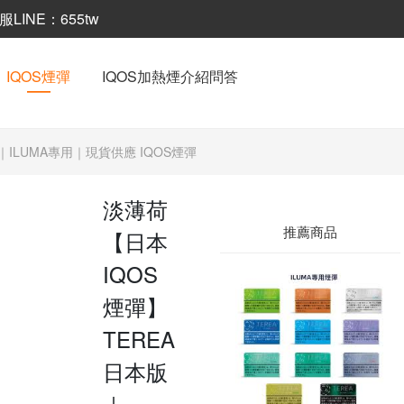
INE：655tw
IQOS煙彈
IQOS加熱煙介紹問答
｜ILUMA專用｜現貨供應 IQOS煙彈
淡薄荷
推薦商品
【日本
IQOS
煙彈】
TEREA
日本版
｜