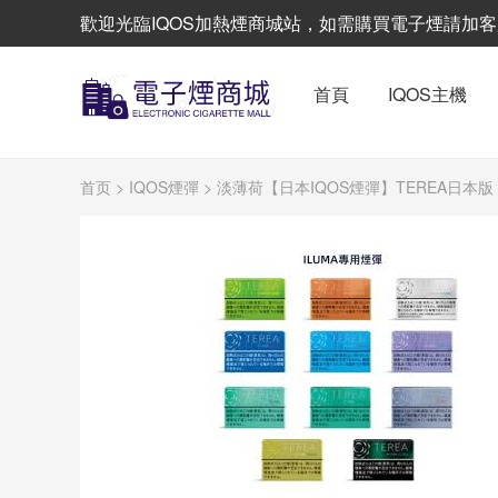
歡迎光臨IQOS加熱煙商城站，如需購買電子煙請加客服L
首頁
IQOS主機
首页
>
IQOS煙彈
> 淡薄荷【日本IQOS煙彈】TEREA日本版