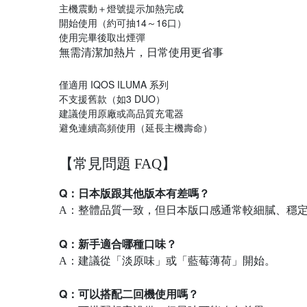
主機震動＋燈號提示加熱完成
開始使用（約可抽14～16口）
使用完畢後取出煙彈
無需清潔加熱片，日常使用更省事
僅適用 IQOS ILUMA 系列
不支援舊款（如3 DUO）
建議使用原廠或高品質充電器
避免連續高頻使用（延長主機壽命）
【常見問題 FAQ】
Q：日本版跟其他版本有差嗎？
A：整體品質一致，但日本版口感通常較細膩、穩
Q：新手適合哪種口味？
A：建議從「淡原味」或「藍莓薄荷」開始。
Q：可以搭配二回機使用嗎？