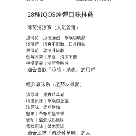
28種IQOS煙彈口味推薦
薄荷清涼系（人氣首選）
濃薄荷｜涼感強烈、擊喉感明顯
淡薄荷｜清爽不刺激、日常耐抽
黑薄荷｜冰涼升級版
藍莓薄荷｜果香＋清涼平衡
檸檬薄荷｜清新帶酸感
適合喜歡「涼感＋清爽」的用戶
經典原味系（老菸友最愛）
濃原味｜厚實菸草感
特濃原味｜擊喉感更強
淡原味｜柔順耐抽
堅果｜帶微甜堅果香
琥珀｜溫潤成熟風味
雪松原味｜帶木質調
適合追求「傳統菸草味」的人