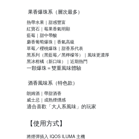
果香爆珠系（層次最多）
熱帶水果｜甜感豐富
紅寶石｜莓果香氣明顯
藍莓｜甜中帶酸
麝香葡萄爆珠｜香氣高級
草莓／櫻桃爆珠｜甜香系代表
黑系列（黑藍莓／黑檸檬等）｜風味更濃厚
黑冰柑橘（新口味）｜近期熱門
一顆爆珠＝雙重風味體驗
酒香風味系（特色款）
朗姆酒｜帶甜酒香
威士忌｜成熟煙燻感
適合喜歡「大人系風味」的玩家
【使用方式】
將煙彈插入 IQOS ILUMA 主機