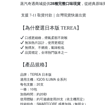
28種完整口味現貨
蒸汽奇遇商城提供
，從經典原味到
支援 7-11 取貨付款｜台灣現貨快速出貨
【為什麼選日本版 TEREA】
口感更細緻，煙氣柔順不刺喉
無加熱片設計，使用更穩定
無煙灰、不燃燒，氣味較低
品質穩定，全球熱門版本之一
【產品規格】
品牌：TEREA 日本版
適用主機：IQOS ILUMA 全系列
每包支數：20支
一條：10包
加熱時間：約20秒
使用體驗：約可連續使用20支（依主機而定）
技術特色：SMARTCORE 感應加熱（無明火）